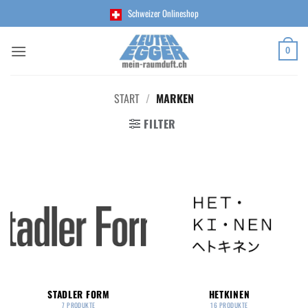
Zum
Schweizer Onlineshop
Inhalt
springen
0
START
/
MARKEN
FILTER
STADLER FORM
HETKINEN
7 PRODUKTE
16 PRODUKTE