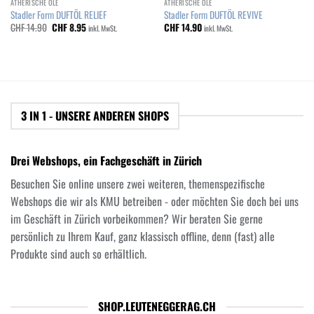
ÄTHERISCHE ÖLE
ÄTHERISCHE ÖLE
Stadler Form DUFTÖL RELIEF
Stadler Form DUFTÖL REVIVE
Ursprünglicher
Aktueller
CHF
14.90
CHF
8.95
CHF
14.90
inkl. MwSt.
inkl. MwSt.
Preis
Preis
war:
ist:
CHF 14.90
CHF 8.95.
3 IN 1 - UNSERE ANDEREN SHOPS
Drei Webshops, ein Fachgeschäft in Zürich
Besuchen Sie online unsere zwei weiteren, themenspezifische
Webshops die wir als KMU betreiben - oder möchten Sie doch bei uns
im Geschäft in Zürich vorbeikommen? Wir beraten Sie gerne
persönlich zu Ihrem Kauf, ganz klassisch offline, denn (fast) alle
Produkte sind auch so erhältlich.
SHOP.LEUTENEGGERAG.CH