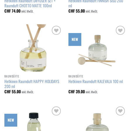
Hetkinen Raumduft DIFFUSER SET +
Hetkinen Raumduft FINNISH SISU 200
Raumduft CHOTTO MATTE 100ml
ml
CHF
74.00
CHF
55.00
inkl. MwSt.
inkl. MwSt.
Add to
Add to
NEW
wishlist
wishlist
RAUMDÜFTE
RAUMDÜFTE
Hetkinen Raumduft HAPPY HOLIDAYS
Hetkinen Raumduft KALEVALA 100 ml
200 ml
CHF
55.00
CHF
39.00
inkl. MwSt.
inkl. MwSt.
Add to
Add to
NEW
wishlist
wishlist