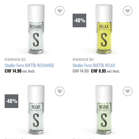
-40%
Add to
Add to
wishlist
wishlist
ÄTHERISCHE ÖLE
ÄTHERISCHE ÖLE
Stadler Form DUFTÖL RECHARGE
Stadler Form DUFTÖL RELAX
Ursprünglicher
Aktueller
CHF
14.90
CHF
14.90
CHF
8.95
inkl. MwSt.
inkl. MwSt.
Preis
Preis
war:
ist:
CHF 14.90
CHF 8.95.
-40%
Add to
Add to
wishlist
wishlist