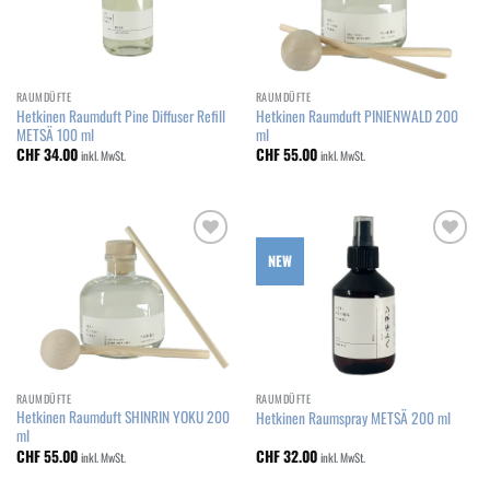
RAUMDÜFTE
RAUMDÜFTE
Hetkinen Raumduft Pine Diffuser Refill
Hetkinen Raumduft PINIENWALD 200
METSÄ 100 ml
ml
CHF
34.00
CHF
55.00
inkl. MwSt.
inkl. MwSt.
Add to
Add to
NEW
wishlist
wishlist
RAUMDÜFTE
RAUMDÜFTE
Hetkinen Raumduft SHINRIN YOKU 200
Hetkinen Raumspray METSÄ 200 ml
ml
CHF
55.00
CHF
32.00
inkl. MwSt.
inkl. MwSt.