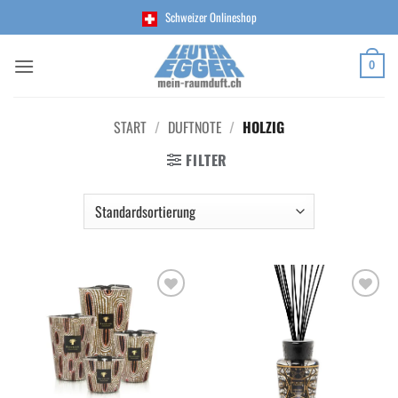
Zum
Schweizer Onlineshop
Inhalt
springen
0
START
/
DUFTNOTE
/
HOLZIG
FILTER
Add to
Add to
wishlist
wishlist