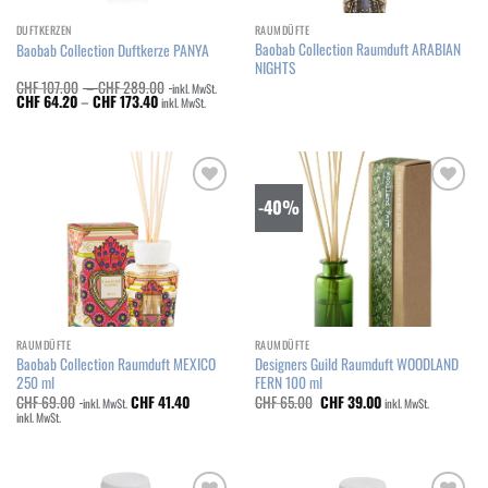
DUFTKERZEN
RAUMDÜFTE
Baobab Collection Raumduft ARABIAN
Baobab Collection Duftkerze PANYA
NIGHTS
Preisspanne:
CHF
107.00
–
CHF
289.00
inkl. MwSt.
Preisspanne:
CHF 107.00
CHF
64.20
–
CHF
173.40
inkl. MwSt.
CHF 64.20
bis
bis
CHF 289.00
CHF 173.40
-40%
Add to
Add to
wishlist
wishlist
RAUMDÜFTE
RAUMDÜFTE
Baobab Collection Raumduft MEXICO
Designers Guild Raumduft WOODLAND
250 ml
FERN 100 ml
Ursprünglicher
Aktueller
CHF
69.00
CHF
41.40
CHF
65.00
CHF
39.00
inkl. MwSt.
inkl. MwSt.
Preis
Preis
inkl. MwSt.
war:
ist:
CHF 65.00
CHF 39.00.