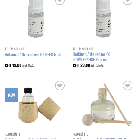
Add to
Add to
wishlist
wishlist
ÄTHERISCHE ÖLE
ÄTHERISCHE ÖLE
Hetkinen Ätherisches Öl
Hetkinen Ätherisches Öl KIEFER 5 ml
SCHWARZFICHTE 5 ml
CHF
19.00
CHF
23.00
inkl. MwSt.
inkl. MwSt.
Add to
Add to
NEW
wishlist
wishlist
RAUMDÜFTE
RAUMDÜFTE