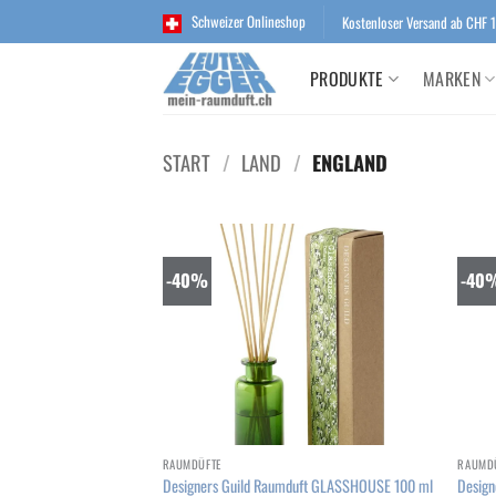
Zum
Schweizer Onlineshop
Kostenloser Versand ab CHF 
Inhalt
springen
PRODUKTE
MARKEN
START
/
LAND
/
ENGLAND
-40%
-40
Add to
wishlist
+
+
RAUMDÜFTE
RAUMD
Designers Guild Raumduft GLASSHOUSE 100 ml
Design