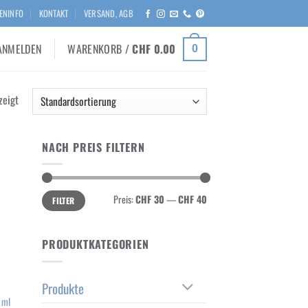
ENINFO
KONTAKT
VERSAND, AGB
ANMELDEN
WARENKORB /
CHF
0.00
0
zeigt
NACH PREIS FILTERN
 to
list
Min.
Max.
Preis:
CHF 30
—
CHF 40
FILTER
Preis
Preis
PRODUKTKATEGORIEN
Produkte
 ml