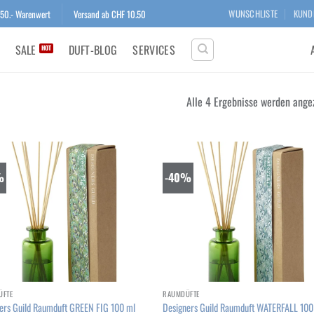
150.- Warenwert
Versand ab CHF 10.50
WUNSCHLISTE
KUND
SALE
DUFT-BLOG
SERVICES
Alle 4 Ergebnisse werden ange
%
-40%
Add to
Add
wishlist
wish
+
ÜFTE
RAUMDÜFTE
ers Guild Raumduft GREEN FIG 100 ml
Designers Guild Raumduft WATERFALL 100