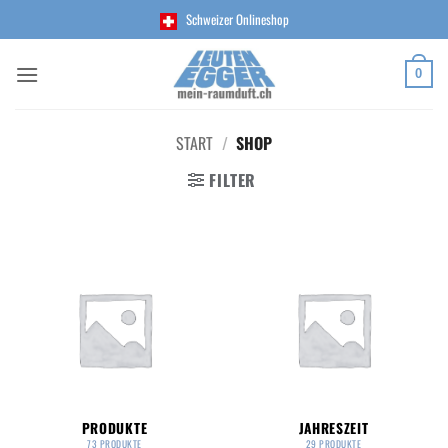
Zum
Schweizer Onlineshop
Inhalt
springen
0
START
/
SHOP
FILTER
PRODUKTE
JAHRESZEIT
73 PRODUKTE
29 PRODUKTE