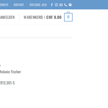
ENINFO
KONTAKT
VERSAND, AGB
ANMELDEN
WARENKORB /
CHF
0.00
0
r
Melanie Fischer
.913.301-5